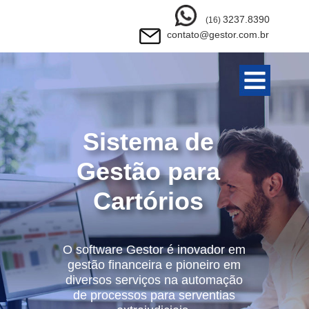
3237.8390
(16)
contato@gestor.com.br
HOME
Sistema de
PRODUTOS
Gestão para
QUEM SOMOS
Cartórios
CLIENTES
CONTATOS
O software Gestor é inovador em
gestão financeira e pioneiro em
diversos serviços na automação
PRIVACIDADE
de processos para serventias